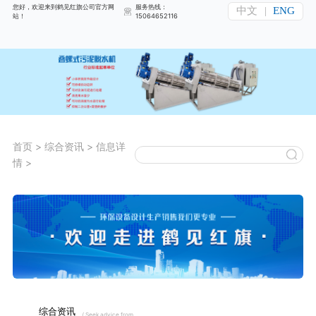
您好，欢迎来到鹤见红旗公司官方网
服务热线：
中文
|
ENG
站！
15064652116
首页
>
综合资讯
>
信息详
情
>
综合资讯
/ Seek advice from