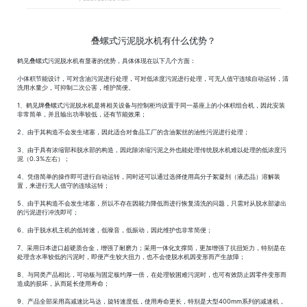
叠螺式污泥脱水机有什么优势？
鹤见叠螺式污泥脱水机有显著的优势，具体体现在以下几个方面：
小体积节能设计，可对含油污泥进行处理，可对低浓度污泥进行处理，可无人值守连续自动运转，清
洗用水量少，可抑制二次公害，维护简便。
1、鹤见牌叠螺式污泥脱水机是将相关设备与控制柜均设置于同一基座上的小体积组合机，因此安装
非常简单，并且输出功率较低，还有节能效果；
2、由于其构造不会发生堵塞，因此适合对食品工厂的含油絮丝的油性污泥进行处理；
3、由于具有浓缩部和脱水部的构造，因此除浓缩污泥之外也能处理传统脱水机难以处理的低浓度污
泥（0.3%左右）；
4、凭借简单的操作即可进行自动运转，同时还可以通过选择使用高分子絮凝剂（液态品）溶解装
置，来进行无人值守的连续运转；
5、由于其构造不会发生堵塞，所以不存在因能力降低而进行恢复清洗的问题，只需对从脱水部渗出
的污泥进行冲洗即可；
6、由于脱水机主机的低转速，低噪音，低振动，因此维护也非常简便；
7、采用日本进口超硬质合金，增强了耐磨力；采用一体化支撑筒，更加增强了抗扭矩力，特别是在
处理含水率较低的污泥时，即便产生较大扭力，也不会使脱水机因变形而产生故障；
8、与同类产品相比，可动板与固定板约厚一倍，在处理较困难污泥时，也可有效防止因零件变形而
造成的损坏，从而延长使用寿命；
9、产品全部采用高减速比马达，旋转速度低，使用寿命更长，特别是大型400mm系列的减速机，