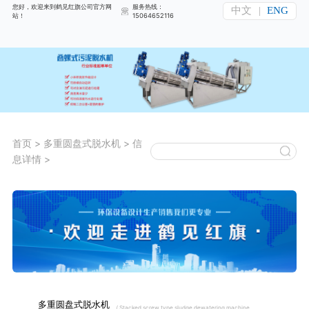
您好，欢迎来到鹤见红旗公司官方网
服务热线：
中文
|
ENG
站！
15064652116
首页
>
多重圆盘式脱水机
>
信
息详情
>
多重圆盘式脱水机
/ Stacked screw type sludge dewatering machine